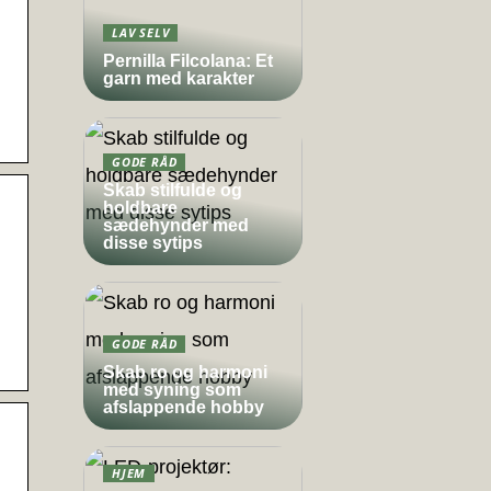
LAV SELV
Pernilla Filcolana: Et
garn med karakter
GODE RÅD
Skab stilfulde og
holdbare
sædehynder med
disse sytips
GODE RÅD
Skab ro og harmoni
med syning som
afslappende hobby
HJEM