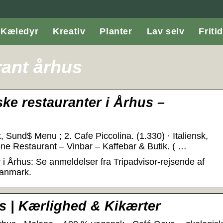
Kæledyr
Kreativ
Planter
Lav selv
Fritid
ant århus
ke restauranter i Århus –
 Sund$ Menu ; 2. Cafe Piccolina. (1.330) · Italiensk,
one Restaurant – Vinbar – Kaffebar & Butik. ( …
i Århus: Se anmeldelser fra Tripadvisor-rejsende af
Danmark.
s | Kærlighed & Kikærter