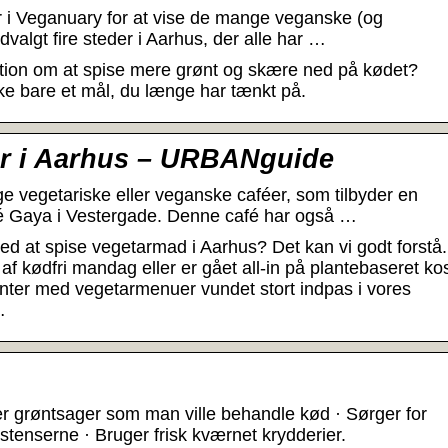
r i Veganuary for at vise de mange veganske (og
valgt fire steder i Aarhus, der alle har …
ition om at spise mere grønt og skære ned på kødet?
e bare et mål, du længe har tænkt på.
er i Aarhus – URBANguide
e vegetariske eller veganske caféer, som tilbyder en
fé Gaya i Vestergade. Denne café har også …
ted at spise vegetarmad i Aarhus? Det kan vi godt forstå.
af kødfri mandag eller er gået all-in på plantebaseret kos
nter med vegetarmenuer vundet stort indpas i vores
…
 grøntsager som man ville behandle kød · Sørger for
tenserne · Bruger frisk kværnet krydderier.