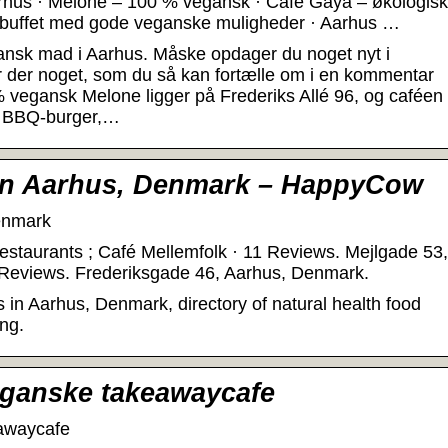
rhus · Melone – 100 % vegansk · Café Gaya – økologisk
– buffet med gode veganske muligheder · Aarhus …
ansk mad i Aarhus. Måske opdager du noget nyt i
 der noget, som du så kan fortælle om i en kommentar
 vegansk Melone ligger på Frederiks Allé 96, og caféen
å BBQ-burger,…
in Aarhus, Denmark – HappyCow
enmark
estaurants ; Café Mellemfolk · 11 Reviews. Mejlgade 53,
 Reviews. Frederiksgade 46, Aarhus, Denmark.
 in Aarhus, Denmark, directory of natural health food
ing.
eganske takeawaycafe
awaycafe