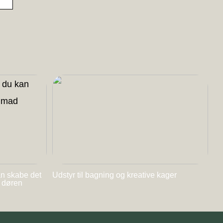
an skabe det
Udstyr til bagning og kreative kager
l døren