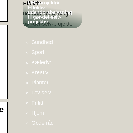
LED-projektør:
Effektiv
udendørsbelysning
til gør-det-selv-
projekter
Sundhed
Sport
Kæledyr
Kreativ
Planter
Lav selv
Fritid
e
Hjem
Gode råd