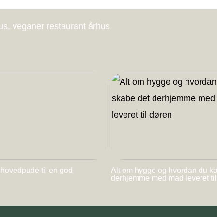
us, veganer restaurant århus
 hovedpude til en god
Alt om hygge og hvordan du k
derhjemme med mad leveret ti