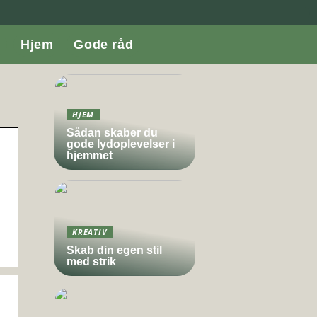
Hjem
Gode råd
HJEM
Sådan skaber du
gode lydoplevelser i
hjemmet
KREATIV
Skab din egen stil
med strik