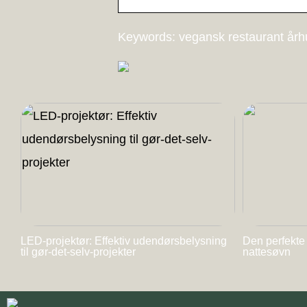
Keywords: vegansk restaurant årh
LED-projektør: Effektiv udendørsbelysning
Den perfekte
til gør-det-selv-projekter
nattesøvn