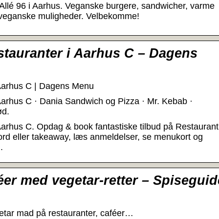
llé 96 i Aarhus. Veganske burgere, sandwicher, varme
ri veganske muligheder. Velbekomme!
tauranter i Aarhus C – Dagens
 Aarhus C | Dagens Menu
Aarhus C · Dania Sandwich og Pizza · Mr. Kebab ·
ød.
arhus C. Opdag & book fantastiske tilbud på Restaurant
ord eller takeaway, læs anmeldelser, se menukort og
.
éer med vegetar-retter – Spiseguid
getar mad på restauranter, caféer…