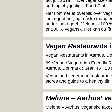
30. jul. 2018 — Det veganske Aa
og hippiehyggeligt · Food Club 
Her kommer et overblik over veg
indlægget her, og måske mangler
under indlægget. Melone – 100 %
er 100 % vegansk. Her kan du f
Vegan Restaurants 
Vegan Restaurants in Aarhus, D
69 Vegan / Vegetarian Friendly R
Aarhus, Denmark ; Grøn 46 · 23
Vegan and vegetarian restaurants
stores and guide to a healthy din
Melone – Aarhus’ v
Melone – Aarhus’ veganske take