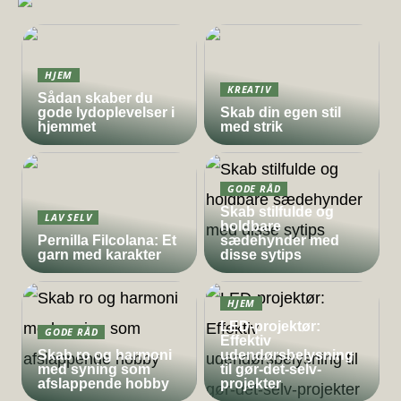
HJEM
KREATIV
Sådan skaber du
gode lydoplevelser i
Skab din egen stil
hjemmet
med strik
GODE RÅD
Skab stilfulde og
LAV SELV
holdbare
Pernilla Filcolana: Et
sædehynder med
garn med karakter
disse sytips
HJEM
LED-projektør:
GODE RÅD
Effektiv
Skab ro og harmoni
udendørsbelysning
med syning som
til gør-det-selv-
afslappende hobby
projekter