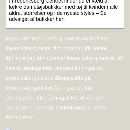
I Frederiksberg Centret finder du et væld af
lækre dametøjsbutikker med tøj til kvinder i alle
aldre, størrelser og i de nyeste styles – Se
udvalget af butikker her!
Keywords: frederiksberg centret åbningstider,
frederiksberg center åbningstider, frb center
åbningstider, åbningstider frederiksberg centret, frb
centret åbningstider, centeret åbningstider,
frederiksberg centret åbningstider jul,
frederiksbergcentret åbningstider, frbc
åbningstider, frb c åbningstider, frb centret
åbningstider søndag, frederiksberg centeret
åbningstider