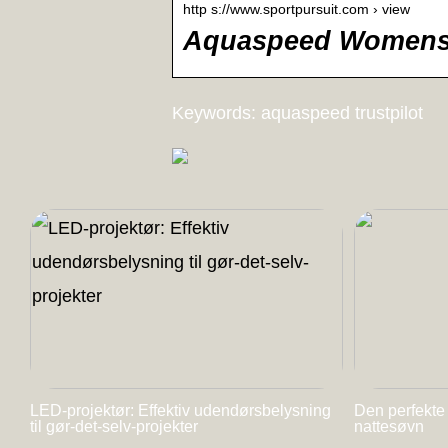
http s://www.sportpursuit.com › view
Aquaspeed Womens 
Keywords: aquaspeed trustpilot
LED-projektør: Effektiv udendørsbelysning
Den perfekte
til gør-det-selv-projekter
nattesøvn