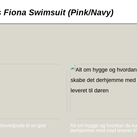
Fiona Swimsuit (Pink/Navy)
 hovedpude til en god
Alt om hygge og hvordan du k
derhjemme med mad leveret ti