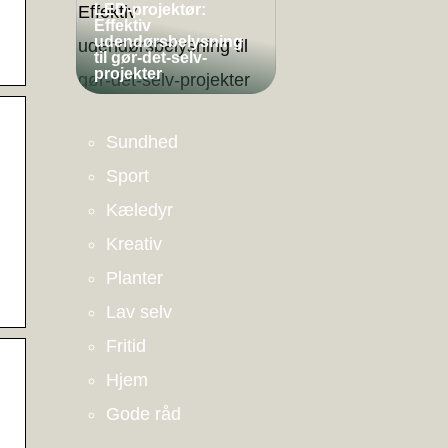
LED-projektør:
Effektiv
udendørsbelysning
til gør-det-selv-
projekter
Sundhed
Sport
Kæledyr
Kreativ
Planter
Lav selv
Fritid
Hjem
Gode råd