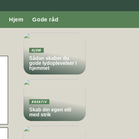
Hjem
Gode råd
HJEM
Sådan skaber du
gode lydoplevelser i
hjemmet
KREATIV
Skab din egen stil
med strik