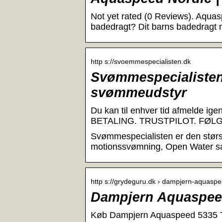
Not yet rated (0 Reviews). Aquas
badedragt? Dit barns badedragt 
http s://svoemmespecialisten.dk
Svømmespecialisten
svømmeudstyr
Du kan til enhver tid afmelde ige
BETALING. TRUSTPILOT. FØLG 
Svømmespecialisten er den størst
motionssvømning, Open Water sam
http s://grydeguru.dk › dampjern-aquaspe
Dampjern Aquaspeed
Køb Dampjern Aquaspeed 5335 Te