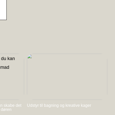
an skabe det
Udstyr til bagning og kreative kager
l døren