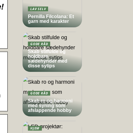
!
LAV SELV
Pernilla Filcolana: Et
garn med karakter
GODE RÅD
Skab stilfulde og
holdbare
sædehynder med
disse sytips
GODE RÅD
u
Skab ro og harmoni
med syning som
afslappende hobby
HJEM