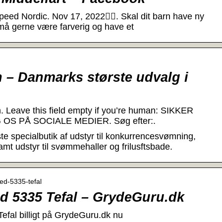
peed Nordic. Nov 17, 2022󰞋󰟠. Skal dit barn have ny
må gerne være farverig og have et
 – Danmarks største udvalg i
n. Leave this field empty if you’re human: SIKKER
OS PÅ SOCIALE MEDIER. Søg efter:.
e specialbutik af udstyr til konkurrencesvømning,
t udstyr til svømmehaller og frilusftsbade.
ed-5335-tefal
 5335 Tefal – GrydeGuru.dk
fal billigt på GrydeGuru.dk nu